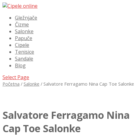
Gležnjače
Čizme
Salonke
Papuče
Cipele
Tenisice
Sandale
Blog
Select Page
Početna
/
Salonke
/ Salvatore Ferragamo Nina Cap Toe Salonke
Salvatore Ferragamo Nina
Cap Toe Salonke