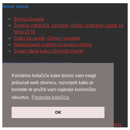
Nove teme
Bolna stopala
Ženske natikače, sandale, štikle i svečane cipele za
ljeto 2016
Stalci za cipele, čizme i sandale
Najpoznatiji svjetski brandovi cipela
Super ideja kako obnoviti cipele
Cipele koje izmamljuju uzdahe
Koristimo kolačiće kako bismo vam mogli
Lennyo Sandals
prikazati web stranicu, razumjeti kako je
Varina Flats
koristite te pružiti vam najbolje korisničko
Pebble Lace Up Sneakers
iskustvo.
Postavke kolačića
Julie Scrunchie Slingbacks
Ari Sandals 105mm
OK
Designed by
Elegant Themes
| Powered by
WordPress