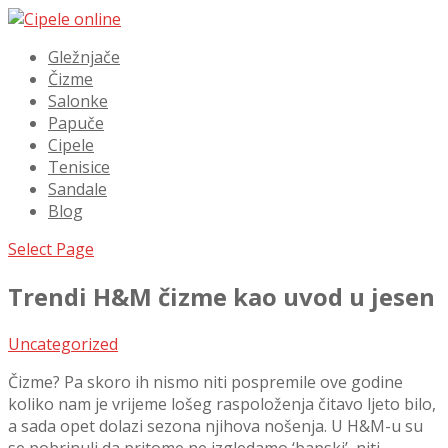
Gležnjače
Čizme
Salonke
Papuče
Cipele
Tenisice
Sandale
Blog
Select Page
Trendi H&M čizme kao uvod u jesen
Uncategorized
Čizme? Pa skoro ih nismo niti pospremile ove godine
koliko nam je vrijeme lošeg raspoloženja čitavo ljeto bilo,
a sada opet dolazi sezona njihova nošenja. U H&M-u su
se pobrinuli da pritome ne izgledamo ‘bapski’, niti