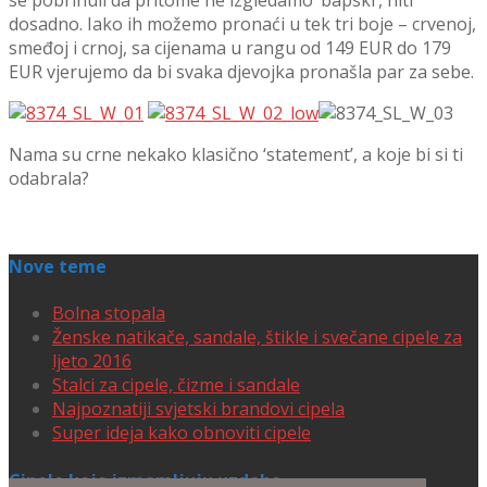
dosadno. Iako ih možemo pronaći u tek tri boje – crvenoj,
smeđoj i crnoj, sa cijenama u rangu od 149 EUR do 179
EUR vjerujemo da bi svaka djevojka pronašla par za sebe.
Nama su crne nekako klasično ‘statement’, a koje bi si ti
odabrala?
Nove teme
Bolna stopala
Ženske natikače, sandale, štikle i svečane cipele za
ljeto 2016
Stalci za cipele, čizme i sandale
Najpoznatiji svjetski brandovi cipela
Super ideja kako obnoviti cipele
Cipele koje izmamljuju uzdahe