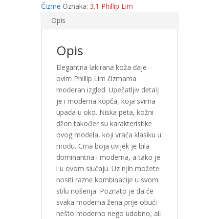
Čizme
Oznaka:
3.1 Phillip Lim
Opis
Opis
Elegantna lakirana koža daje
ovim Phillip Lim čizmama
moderan izgled. Upečatljiv detalj
je i moderna kopča, koja svima
upada u oko. Niska peta, kožni
džon također su karakteristike
ovog modela, koji vraća klasiku u
modu. Crna boja uvijek je bila
dominantna i moderna, a tako je
i u ovom slučaju. Uz njih možete
nositi razne kombinacije u svom
stilu nošenja. Poznato je da će
svaka moderna žena prije obući
nešto moderno nego udobno, ali