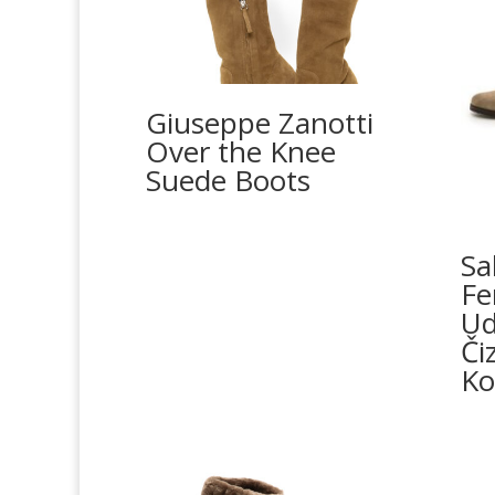
Giuseppe Zanotti
Over the Knee
Suede Boots
Sa
Fe
Ud
Či
Ko