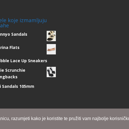
ele koje izmamljuju
ahe
nnyo Sandals
rina Flats
bble Lace Up Sneakers
lie Scrunchie
ingbacks
i Sandals 105mm
cu, razumjeti kako je koristite te pružiti vam najbolje korisničk
ordPress