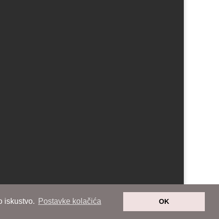
o iskustvo.
Postavke kolačića
OK