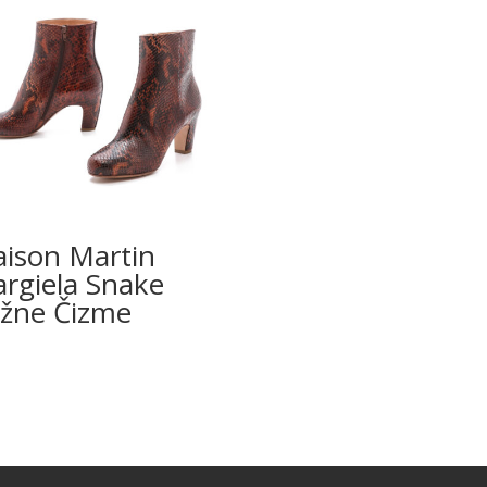
ison Martin
rgiela Snake
žne Čizme