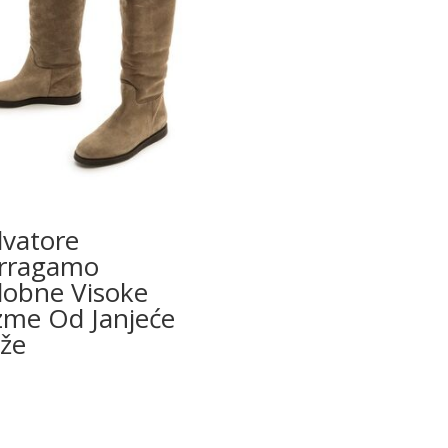
lvatore
rragamo
obne Visoke
zme Od Janjeće
že