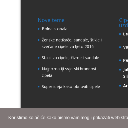
Nove teme
Cip
uzd
Bolna stopala
Le
Ženske natikače, sandale, štikle i
svečane cipele za ljeto 2016
Va
Stalci za cipele, čizme i sandale
Pe
Najpoznatiji svjetski brandovi
Ju
cipela
Sl
Ar
Super ideja kako obnoviti cipele
Koristimo kolačiće kako bismo vam mogli prikazati web strani
Designed by
Elegant Themes
| Powered by
W