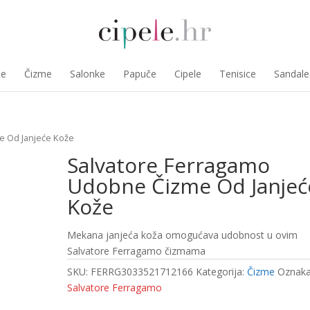
če
Čizme
Salonke
Papuče
Cipele
Tenisice
Sandale
e Od Janjeće Kože
Salvatore Ferragamo
Udobne Čizme Od Janjeć
Kože
Mekana janjeća koža omogućava udobnost u ovim
Salvatore Ferragamo čizmama
SKU:
FERRG3033521712166
Kategorija:
Čizme
Oznaka
Salvatore Ferragamo