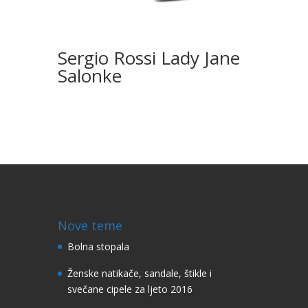
Sergio Rossi Lady Jane
Salonke
Nove teme
Bolna stopala
Ženske natikače, sandale, štikle i
svečane cipele za ljeto 2016