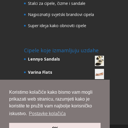
Stalci za cipele, čizme i sandale
Najpoznatiji svjetski brandovi cipela
Super ideja kako obnoviti cipele
Cipele koje izmamljuju uzdahe
Lennyo Sandals
Varina Flats
Pebble Lace Up Sneakers
Koristimo kolačiće kako bismo vam mogli
Julie Scrunchie Slingbacks
prikazati web stranicu, razumjeti kako je
Ari Sandals 105mm
koristite te pružiti vam najbolje korisničko
iskustvo.
Postavke kolačića