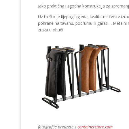
Jako praktična i zgodna konstrukcija za spremanj
Uz to što je lijepog izgleda, kvalitetne čvrste i
pohrane na tavanu, podrumu ili garaži… Metalni no
zraka u obući.
fotografije preuzete s
containerstore.com