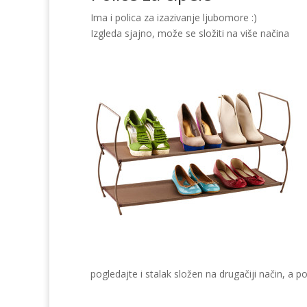
Ima i polica za izazivanje ljubomore :)
Izgleda sjajno, može se složiti na više načina
pogledajte i stalak složen na drugačiji način, a 