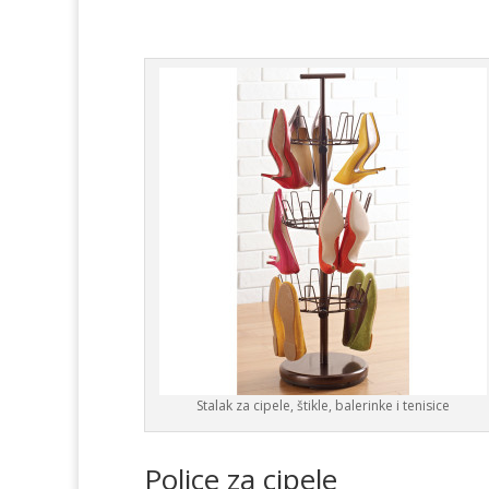
Stalak za cipele, štikle, balerinke i tenisice
Police za cipele