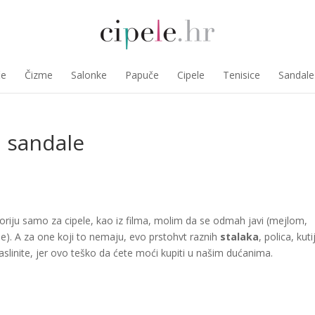
če
Čizme
Salonke
Papuče
Cipele
Tenisice
Sandale
 i sandale
storiju samo za cipele, kao iz filma, molim da se odmah javi (mejlom,
e). A za one koji to nemaju, evo prstohvt raznih
stalaka
, polica, kutij
slinite, jer ovo teško da ćete moći kupiti u našim dućanima.