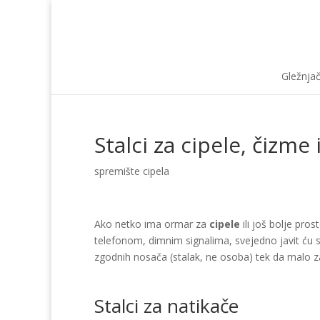
Gležnja
Stalci za cipele, čizme
spremište cipela
Ako netko ima ormar za
cipele
ili još bolje pro
telefonom, dimnim signalima, svejedno javit ću s
zgodnih nosača (stalak, ne osoba) tek da malo za
Stalci za natikače