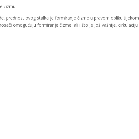
e čizmi.
zrade, prednost ovog stalka je formiranje čizme u pravom obliku tijekom
sači omogućuju formiranje čizme, ali i što je još važnije, cirkulaciju