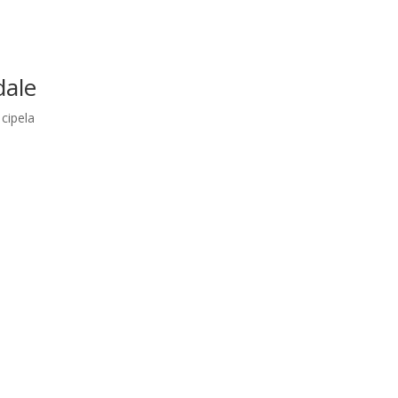
dale
cipela