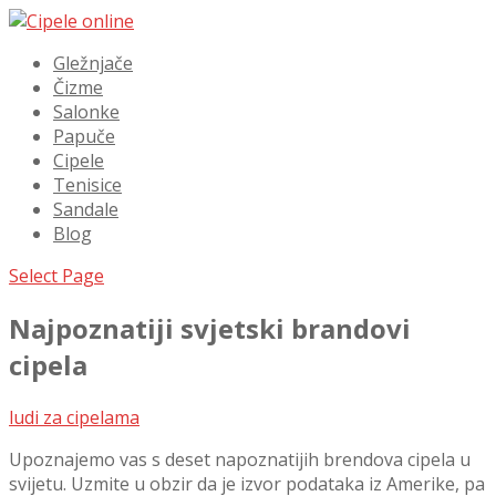
Gležnjače
Čizme
Salonke
Papuče
Cipele
Tenisice
Sandale
Blog
Select Page
Najpoznatiji svjetski brandovi
cipela
ludi za cipelama
Upoznajemo vas s deset napoznatijih brendova cipela u
svijetu. Uzmite u obzir da je izvor podataka iz Amerike, pa