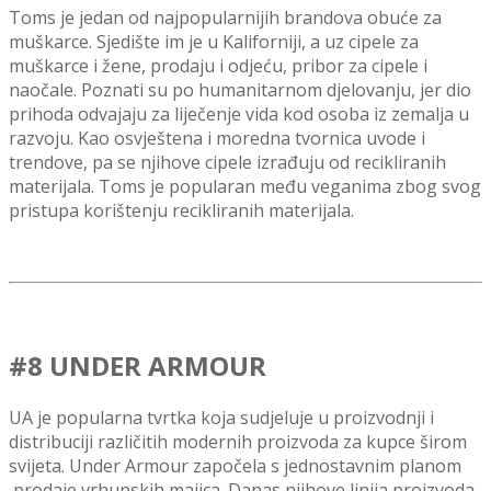
Toms je jedan od najpopularnijih brandova obuće za
muškarce. Sjedište im je u Kaliforniji, a uz
cipele za
muškarce i žene, prodaju i odjeću, pribor za cipele i
naočale.
Poznati su po humanitarnom djelovanju, jer dio
prihoda odvajaju za liječenje vida kod osoba iz zemalja u
razvoju. Kao osvještena i moredna tvornica uvode i
trendove, pa se n
jihove cipele izrađuju od recikliranih
materijala. Toms je popularan među veganima zbog svog
pristupa korištenju recikliranih materijala.
#8 UNDER ARMOUR
UA je popularna tvrtka koja sudjeluje u proizvodnji i
distribuciji različitih modernih proizvoda za kupce širom
svijeta.
Under Armour
započela s jednostavnim planom
prodaje vrhunskih majica. Danas n
jihove linija proizvoda