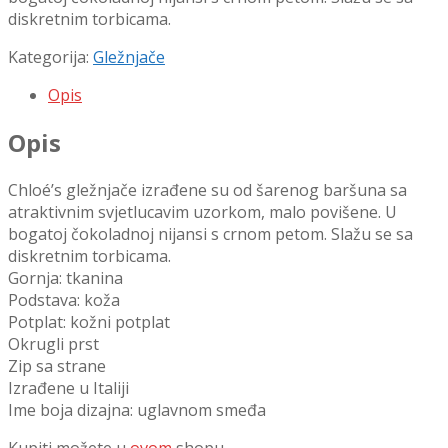
diskretnim torbicama.
Kategorija:
Gležnjače
Opis
Opis
Chloé’s gležnjače izrađene su od šarenog baršuna sa
atraktivnim svjetlucavim uzorkom, malo povišene. U
bogatoj čokoladnoj nijansi s crnom petom. Slažu se sa
diskretnim torbicama.
Gornja: tkanina
Podstava: koža
Potplat: kožni potplat
Okrugli prst
Zip sa strane
Izrađene u Italiji
Ime boja dizajna: uglavnom smeđa
Kupiti možete u
ovom
shopu