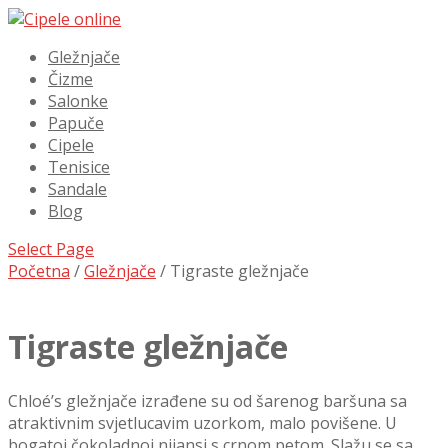
Gležnjače
Čizme
Salonke
Papuče
Cipele
Tenisice
Sandale
Blog
Select Page
Početna
/
Gležnjače
/ Tigraste gležnjače
Tigraste gležnjače
Chloé’s gležnjače izrađene su od šarenog baršuna sa
atraktivnim svjetlucavim uzorkom, malo povišene. U
bogatoj čokoladnoj nijansi s crnom petom. Slažu se sa