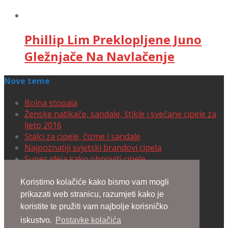
Phillip Lim Preklopljene Juno
Gležnjače Na Navlačenje
Nove teme
Bolna stopala
Ženske natikače, sandale, štikle i svečane cipele za
ljeto 2016
Stalci za cipele, čizme i sandale
Najpoznatiji svjetski brandovi cipela
Super ideja kako obnoviti cipele
Cipele koje izmamljuju uzdahe
Koristimo kolačiće kako bismo vam mogli
prikazati web stranicu, razumjeti kako je
Lennyo Sandals
koristite te pružiti vam najbolje korisničko
Varina Flats
iskustvo.
Postavke kolačića
Pebble Lace Up Sneakers