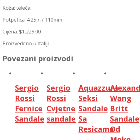
Koža: teleća.
Potpetica: 4.25in / 110mm
Cijena: $1,225.00
Proizvedeno u Italiji.
Povezani proizvodi
Sergio
Sergio
Aquazzura
Alexand
Rossi
Rossi
Seksi
Wang
Fernice
Cvjetne
Sandale
Britt
Sandale
sandale
Sa
Sandale
Resicama
Od
Meko