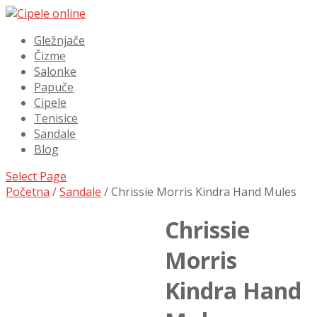
Gležnjače
Čizme
Salonke
Papuče
Cipele
Tenisice
Sandale
Blog
Select Page
Početna
/
Sandale
/ Chrissie Morris Kindra Hand Mules
Chrissie
Morris
Kindra Hand