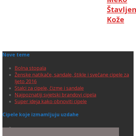
Štavlje
Kože
Nove teme
Bolna stopala
Ženske natikače, sandale, štikle i svečane cipele za
ljeto 2016
Stalci za cipele, čizme i sandale
Najpoznatiji svjetski brandovi cipela
Super ideja kako obnoviti cipele
Cipele koje izmamljuju uzdahe
Lennyo Sandals