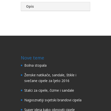
Opis
Nove teme
Bolna stopala
Ženske natikače, sandale, štikle i
svečane cipele za ljeto 2016
Stalci za cipele, čizme i sandale
Najpoznatiji svjetski brandovi cipela
Super ideja kako obnoviti cipele