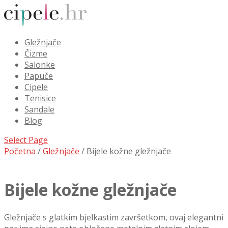
Gležnjače
Čizme
Salonke
Papuče
Cipele
Tenisice
Sandale
Blog
Select Page
Početna
/
Gležnjače
/ Bijele kožne gležnjače
Bijele kožne gležnjače
Gležnjače s glatkim bjelkastim završetkom, ovaj elegantni