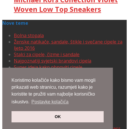
Woven Low Top Sneakers
Nove teme
Bolna stopala
Ženske natikače, sandale, štikle i svečane cipele za
ljeto 2016
Stalci za cipele, čizme i sandale
Najpoznatiji svjetski brandovi cipela
Super ideja kako obnoviti cipele
Cipele koje izmamljuju uzdahe
Koristimo kolačiće kako bismo vam mogli
prikazati web stranicu, razumjeti kako je
Lennyo Sandals
koristite te pružiti vam najbolje korisničko
Varina Flats
iskustvo.
Postavke kolačića
Pebble Lace Up Sneakers
Julie Scrunchie Slingbacks
Ari Sandals 105mm
OK
Designed by
Elegant Themes
| Powered by
WordPress