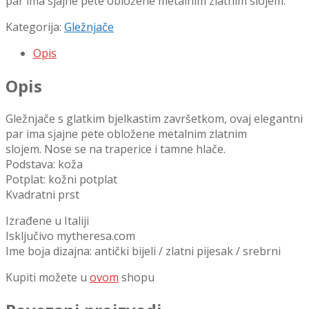
par ima sjajne pete obložene metalnim zlatnim slojem.
Kategorija:
Gležnjače
Opis
Opis
Gležnjače s glatkim bjelkastim završetkom, ovaj elegantni
par ima sjajne pete obložene metalnim zlatnim
slojem. Nose se na traperice i tamne hlače.
Podstava: koža
Potplat: kožni potplat
Kvadratni prst
Izrađene u Italiji
Isključivo mytheresa.com
Ime boja dizajna: antički bijeli / zlatni pijesak / srebrni
Kupiti možete u
ovom
shopu