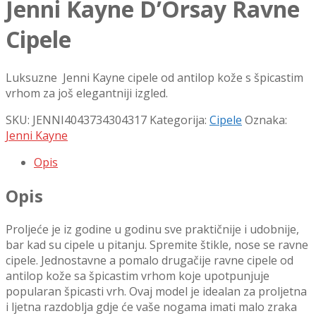
Jenni Kayne D’Orsay Ravne
Cipele
Luksuzne Jenni Kayne cipele od antilop kože s špicastim
vrhom za još elegantniji izgled.
SKU:
JENNI4043734304317
Kategorija:
Cipele
Oznaka:
Jenni Kayne
Opis
Opis
Proljeće je iz godine u godinu sve praktičnije i udobnije,
bar kad su cipele u pitanju. Spremite štikle, nose se ravne
cipele. Jednostavne a pomalo drugačije ravne cipele od
antilop kože sa špicastim vrhom koje upotpunjuje
popularan špicasti vrh. Ovaj model je idealan za proljetna
i ljetna razdoblja gdje će vaše nogama imati malo zraka