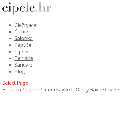
Gležnjače
Čizme
Salonke
Papuče
Cipele
Tenisice
Sandale
Blog
Select Page
Početna
/
Cipele
/ Jenni Kayne D’Orsay Ravne Cipele