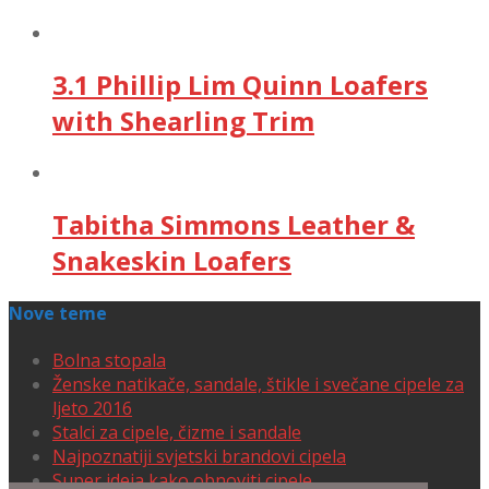
3.1 Phillip Lim Quinn Loafers
with Shearling Trim
Tabitha Simmons Leather &
Snakeskin Loafers
Nove teme
Bolna stopala
Ženske natikače, sandale, štikle i svečane cipele za
ljeto 2016
Stalci za cipele, čizme i sandale
Najpoznatiji svjetski brandovi cipela
Super ideja kako obnoviti cipele