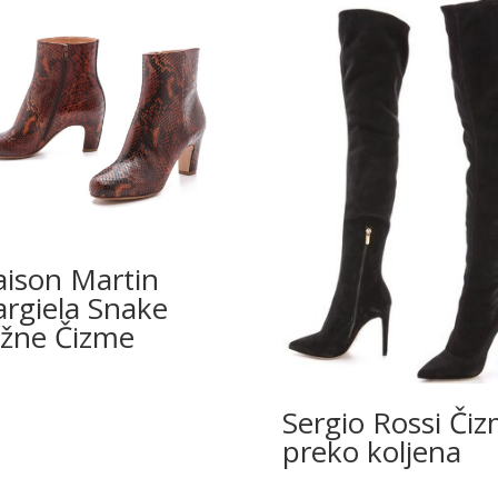
ison Martin
rgiela Snake
žne Čizme
Sergio Rossi Či
preko koljena