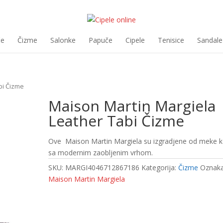
če
Čizme
Salonke
Papuče
Cipele
Tenisice
Sandale
bi Čizme
Maison Martin Margiela
Leather Tabi Čizme
Ove Maison Martin Margiela su izgradjene od meke 
sa modernim zaobljenim vrhom.
SKU:
MARGI4046712867186
Kategorija:
Čizme
Oznaka
Maison Martin Margiela