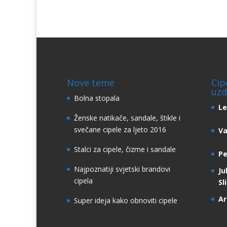
Nove teme
Cip
uzd
Bolna stopala
Le
Ženske natikače, sandale, štikle i
svečane cipele za ljeto 2016
Va
Stalci za cipele, čizme i sandale
Pe
Najpoznatiji svjetski brandovi
Ju
cipela
Sl
Ar
Super ideja kako obnoviti cipele