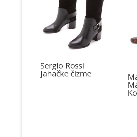
Sergio Rossi
Jahačke čizme
Ma
Ma
Ko