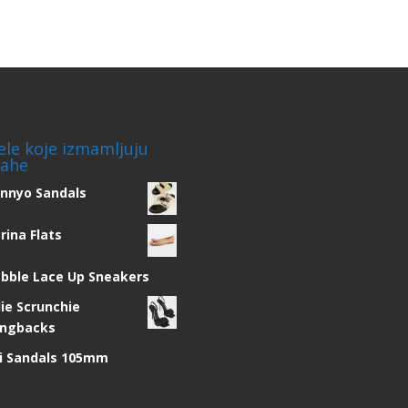
ele koje izmamljuju
ahe
nnyo Sandals
rina Flats
bble Lace Up Sneakers
lie Scrunchie
ingbacks
i Sandals 105mm