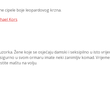
ne cipele boje leopardovog krzna.
hael Kors
zorka. Žene koje se osjećaju damski i seksipilno u isto vrije
t, sigurno u svom ormaru imate neki zanimljiv komad. Vrijem
stite maštu na volju.