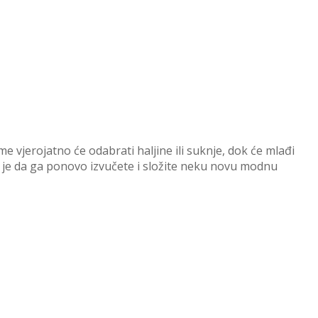
me vjerojatno će odabrati haljine ili suknje, dok će mlađi
e je da ga ponovo izvučete i složite neku novu modnu