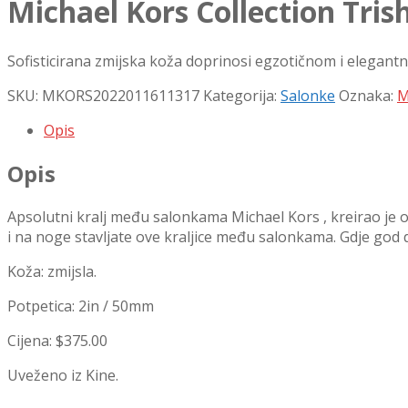
Michael Kors Collection Tris
Sofisticirana zmijska koža doprinosi egzotičnom i elegantn
SKU:
MKORS2022011611317
Kategorija:
Salonke
Oznaka:
M
Opis
Opis
Apsolutni kralj među salonkama Michael Kors , kreirao je ov
i na noge stavljate ove kraljice među salonkama. Gdje god da
Koža: zmijsla.
Potpetica: 2in / 50mm
Cijena: $375.00
Uveženo iz Kine.