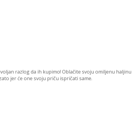
voljan razlog da ih kupimo! Oblačite svoju omiljenu haljinu
zato jer će one svoju priču ispričati same.