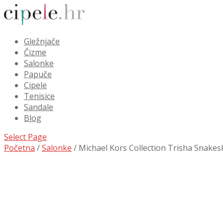
Gležnjače
Čizme
Salonke
Papuče
Cipele
Tenisice
Sandale
Blog
Select Page
Početna
/
Salonke
/ Michael Kors Collection Trisha Snakesk