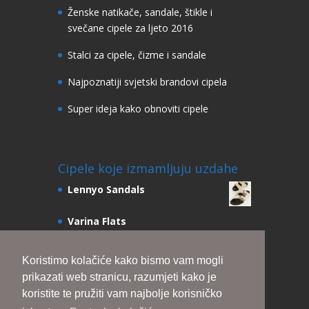
Ženske natikače, sandale, štikle i
svečane cipele za ljeto 2016
Stalci za cipele, čizme i sandale
Najpoznatiji svjetski brandovi cipela
Super ideja kako obnoviti cipele
Cipele koje izmamljuju uzdahe
Lennyo Sandals
Varina Flats
Pebble Lace Up Sneakers
Koristimo kolačiće kako bismo vam mogli
Julie Scrunchie Slingbacks
prikazati web stranicu, razumjeti kako je
Ari Sandals 105mm
koristite te pružiti vam najbolje korisničko