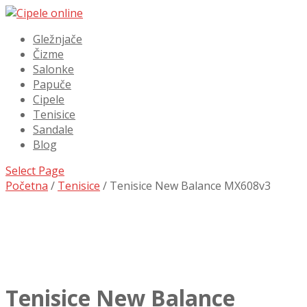
Gležnjače
Čizme
Salonke
Papuče
Cipele
Tenisice
Sandale
Blog
Select Page
Početna
/
Tenisice
/ Tenisice New Balance MX608v3
Tenisice New Balance