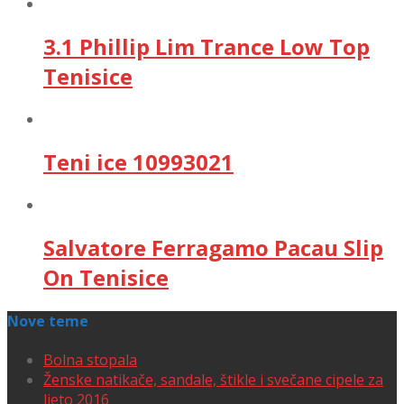
3.1 Phillip Lim Trance Low Top
Tenisice
Teni ice 10993021
Salvatore Ferragamo Pacau Slip
On Tenisice
Nove teme
Bolna stopala
Ženske natikače, sandale, štikle i svečane cipele za
ljeto 2016