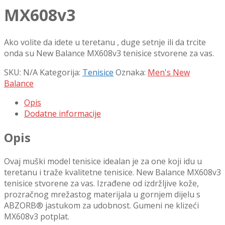
MX608v3
Ako volite da idete u teretanu , duge setnje ili da trcite
onda su New Balance MX608v3 tenisice stvorene za vas.
SKU:
N/A
Kategorija:
Tenisice
Oznaka:
Men's New
Balance
Opis
Dodatne informacije
Opis
Ovaj muški model tenisice idealan je za one koji idu u
teretanu i traže kvalitetne tenisice. New Balance MX608v3
tenisice stvorene za vas. Izrađene od izdržljive kože,
prozračnog mrežastog materijala u gornjem dijelu s
ABZORB® jastukom za udobnost. Gumeni ne klizeći
MX608v3 potplat.