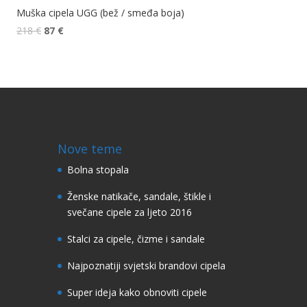
Muška cipela UGG (bež / smeđa boja)
218
€
87
€
Nove teme
Bolna stopala
Ženske natikače, sandale, štikle i
svečane cipele za ljeto 2016
Stalci za cipele, čizme i sandale
Najpoznatiji svjetski brandovi cipela
Super ideja kako obnoviti cipele