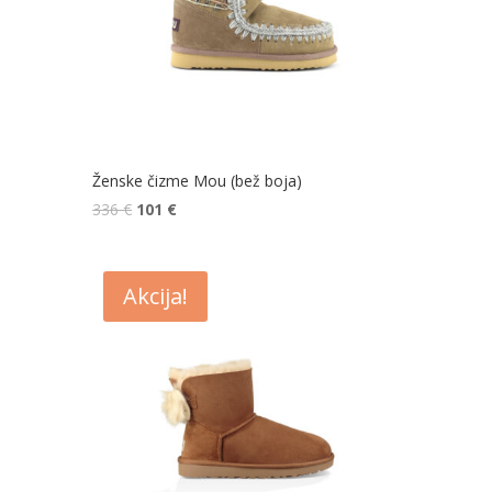
Ženske čizme Mou (bež boja)
336
€
101
€
Akcija!