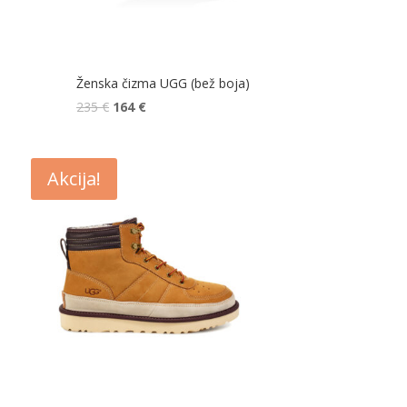
Ženska čizma UGG (bež boja)
235
€
164
€
Akcija!