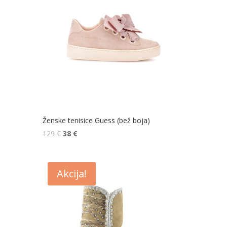
Ženske tenisice Guess (bež boja)
129
€
38
€
Akcija!