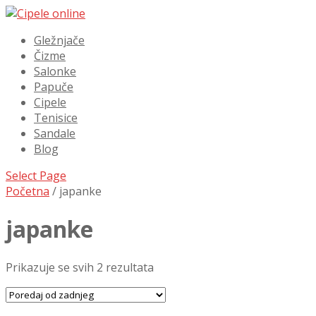
Gležnjače
Čizme
Salonke
Papuče
Cipele
Tenisice
Sandale
Blog
Select Page
Početna
/ japanke
japanke
Prikazuje se svih 2 rezultata