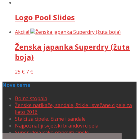
Logo Pool Slides
Akcija!
Ženska japanka Superdry (žuta
boja)
25
€
7
€
Nove teme
Bolna stopala
Ženske natikače, sandale, štikle i svečane cipele za
ljeto 2016
Stalci za cipele, čizme i sandale
Najpoznatiji svjetski brandovi cipela
Super ideja kako obnoviti cipele