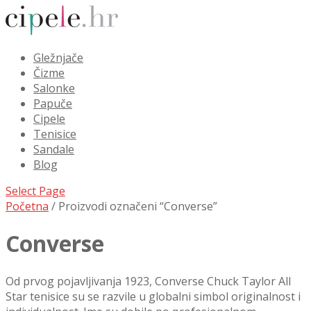
Gležnjače
Čizme
Salonke
Papuče
Cipele
Tenisice
Sandale
Blog
Select Page
Početna
/ Proizvodi označeni “Converse”
Converse
Od prvog pojavljivanja 1923, Converse Chuck Taylor All
Star tenisice su se razvile u globalni simbol originalnost i