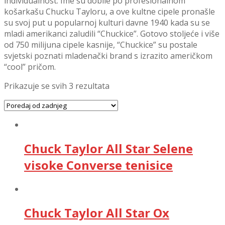
individualnost. Ime su dobile po profesionalnom
košarkašu Chucku Tayloru, a ove kultne cipele pronašle
su svoj put u popularnoj kulturi davne 1940 kada su se
mladi amerikanci zaludili “Chuckice”. Gotovo stoljeće i više
od 750 milijuna cipele kasnije, “Chuckice” su postale
svjetski poznati mladenački brand s izrazito američkom
“cool” pričom.
Prikazuje se svih 3 rezultata
Chuck Taylor All Star Selene
visoke Converse tenisice
Chuck Taylor All Star Ox