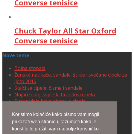
Converse tenisice
Chuck Taylor All Star Oxford
Converse tenisice
Nove teme
Bolna stopala
Ženske natikače, sandale, štikle i svečane cipele za
ljeto 2016
Stalci za cipele, čizme i sandale
Najpoznatiji svjetski brandovi cipela
Super ideja kako obnoviti cipele
Cipele koje izmamljuju uzdahe
Koristimo kolačiće kako bismo vam mogli
prikazati web stranicu, razumjeti kako je
Lennyo Sandals
koristite te pružiti vam najbolje korisničko
Varina Flats