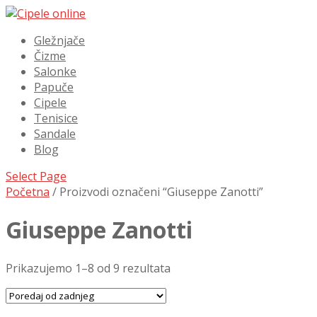
Gležnjače
Čizme
Salonke
Papuče
Cipele
Tenisice
Sandale
Blog
Select Page
Početna
/ Proizvodi označeni “Giuseppe Zanotti”
Giuseppe Zanotti
Prikazujemo 1–8 od 9 rezultata