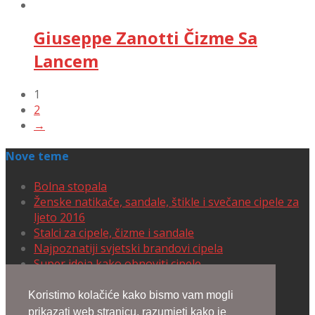
Giuseppe Zanotti Čizme Sa
Lancem
1
2
→
Nove teme
Bolna stopala
Ženske natikače, sandale, štikle i svečane cipele za
ljeto 2016
Stalci za cipele, čizme i sandale
Najpoznatiji svjetski brandovi cipela
Super ideja kako obnoviti cipele
Cipele koje izmamljuju uzdahe
Koristimo kolačiće kako bismo vam mogli
prikazati web stranicu, razumjeti kako je