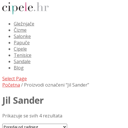
Gležnjače
Čizme
Salonke
Papuče
Cipele
Tenisice
Sandale
Blog
Select Page
Početna
/ Proizvodi označeni “Jil Sander”
Jil Sander
Prikazuje se svih 4 rezultata