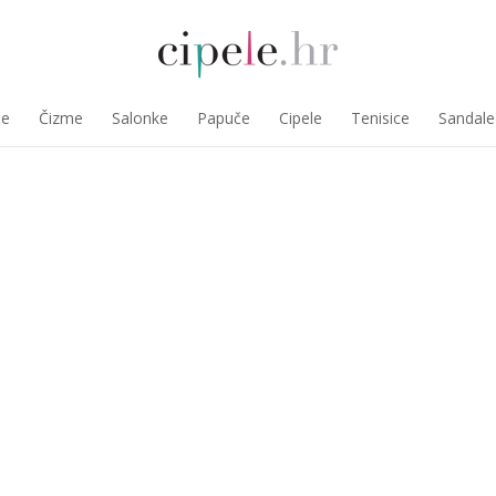
če
Čizme
Salonke
Papuče
Cipele
Tenisice
Sandale