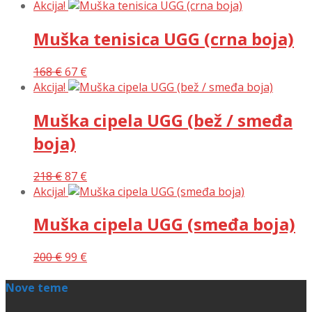
Akcija!
Muška tenisica UGG (crna boja)
168
€
67
€
Akcija!
Muška cipela UGG (bež / smeđa
boja)
218
€
87
€
Akcija!
Muška cipela UGG (smeđa boja)
200
€
99
€
Nove teme