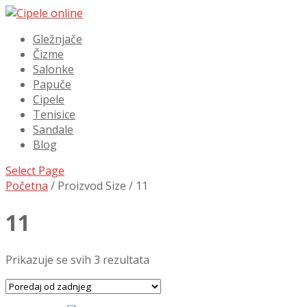
Gležnjače
Čizme
Salonke
Papuče
Cipele
Tenisice
Sandale
Blog
Select Page
Početna
/ Proizvod Size / 11
11
Prikazuje se svih 3 rezultata