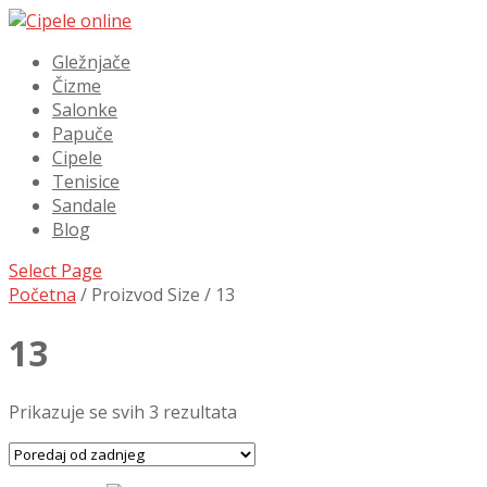
Gležnjače
Čizme
Salonke
Papuče
Cipele
Tenisice
Sandale
Blog
Select Page
Početna
/ Proizvod Size / 13
13
Prikazuje se svih 3 rezultata