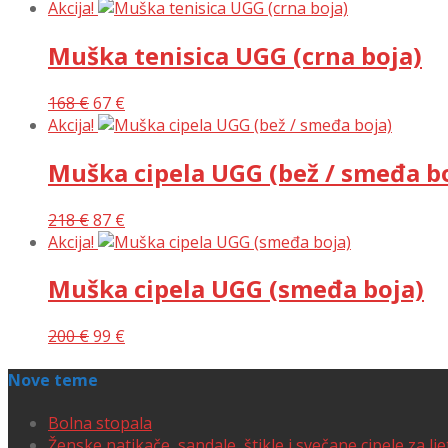
Akcija!
Muška tenisica UGG (crna boja)
168
€
67
€
Akcija!
Muška cipela UGG (bež / smeđa b
218
€
87
€
Akcija!
Muška cipela UGG (smeđa boja)
200
€
99
€
Nove teme
Bolna stopala
Ženske natikače, sandale, štikle i svečane cipele za lj