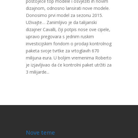
postojeće top modele i osvježiti ih novim
dizajnom, odnosno lansirati nove modele.
Donosimo prvi model za sezonu 2015.
Uživajte… Zanimljivo je da talijanski
dizajner Cavalli, čiji potpis nose ove cipele,
upravo pregovara s jednim ruskim
investicijskim fondom o prodaji kontrolnog
paketa svoje tvrtke za vrtoglavih 670
milijuna eura. U boljim vremenima Roberto
je izjavljivao da će kontrolni paket utržiti za
3 milijarde...
Nove teme