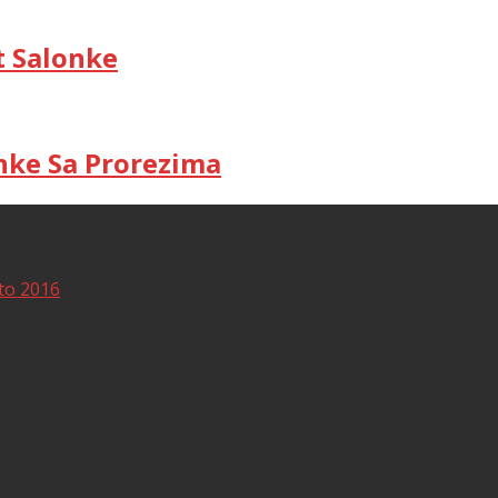
t Salonke
ke Sa Prorezima
eto 2016