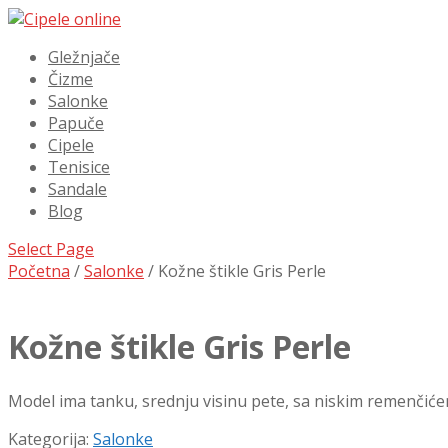
Gležnjače
Čizme
Salonke
Papuče
Cipele
Tenisice
Sandale
Blog
Select Page
Početna
/
Salonke
/ Kožne štikle Gris Perle
Kožne štikle Gris Perle
Model ima tanku, srednju visinu pete, sa niskim remenčićem 
Kategorija:
Salonke