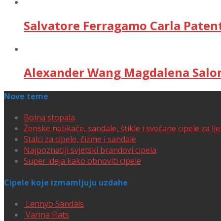
Salvatore Ferragamo Carla Paten
Alexander Wang Magdalena Salon
Nove teme
Bolna stopala
Ženske natikače, sandale, štikle i svečane cipele za lj
Stalci za cipele, čizme i sandale
Najpoznatiji svjetski brandovi cipela
Super ideja kako obnoviti cipele
Cipele koje izmamljuju uzdahe
Lennyo Sandals
Varina Flats