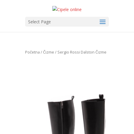
Select Page
Početna
/
Čizme
/ Sergio Rossi Dalston Čizme